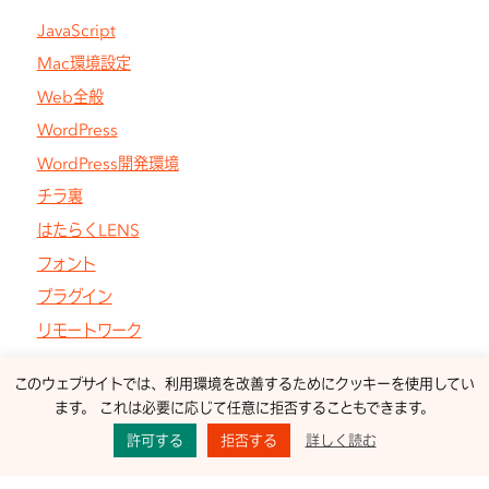
JavaScript
Mac環境設定
Web全般
WordPress
WordPress開発環境
チラ裏
はたらくLENS
フォント
プラグイン
リモートワーク
このウェブサイトでは、利用環境を改善するためにクッキーを使用してい
ます。 これは必要に応じて任意に拒否することもできます。
Proudly use Snow Monkey theme by
モンキーレンチ
許可する
拒否する
詳しく読む
Powered by
WordPress