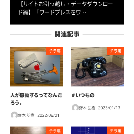
【サイトお引っ越し・データダウンロー
ド編】「ワードプレスをワ…
関連記事
チラ裏
チラ裏
人が感動するってなんだ
＃いつもの
ろう。
齋木 弘樹
2023/01/13
投稿日
齋木 弘樹
2022/06/01
投稿日
チラ裏
チラ裏