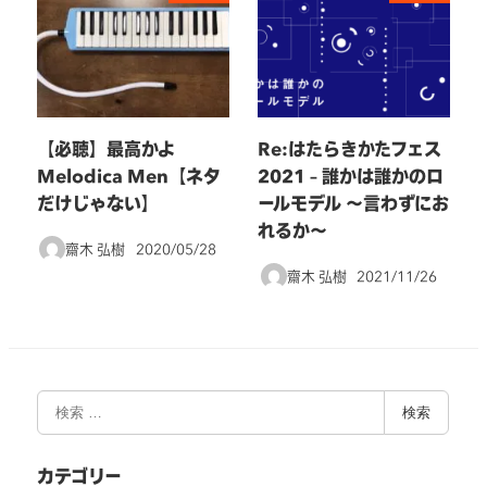
【必聴】最高かよ
Re:はたらきかたフェス
Melodica Men【ネタ
2021 – 誰かは誰かのロ
だけじゃない】
ールモデル 〜言わずにお
れるか〜
齋木 弘樹
2020/05/28
投稿日
齋木 弘樹
2021/11/26
投稿日
検
検索
索
カテゴリー