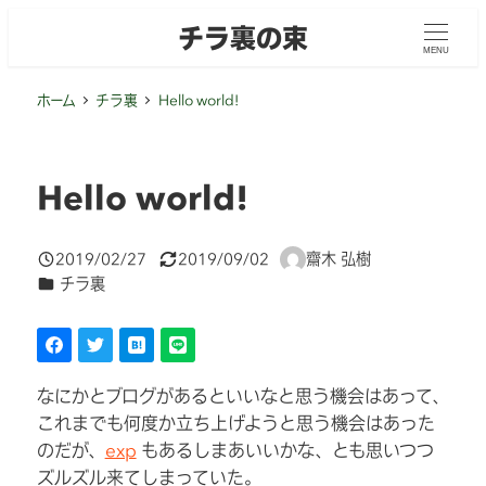
メ
チラ裏の束
イ
MENU
ン
コ
ホーム
チラ裏
Hello world!
ン
テ
ン
Hello world!
ツ
へ
2019/02/27
2019/09/02
齋木 弘樹
移
投稿日
更新日
著
カテゴリー
チラ裏
動
者
なにかとブログがあるといいなと思う機会はあって、
これまでも何度か立ち上げようと思う機会はあった
のだが、
exp
もあるしまあいいかな、とも思いつつ
ズルズル来てしまっていた。