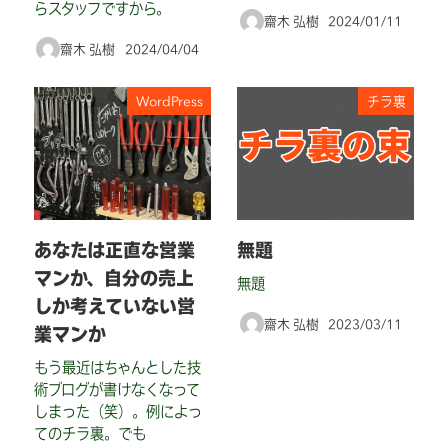
らスタッフですから。
齋木 弘樹
2024/01/11
投稿日
齋木 弘樹
2024/04/04
投稿日
WordPress
チラ裏
あなたは正直な営業
無題
マンか、自分の売上
無題
しか考えていない営
齋木 弘樹
2023/03/11
業マンか
投稿日
もう最近はちゃんとした技
術ブログが書けなくなって
しまった（笑）。例によっ
てのチラ裏。でも