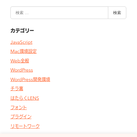
ペ
検
ー
検索
索
ジ
カテゴリー
送
JavaScript
り
Mac環境設定
Web全般
WordPress
WordPress開発環境
チラ裏
はたらくLENS
フォント
プラグイン
リモートワーク