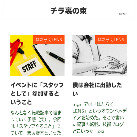
メ
チラ裏の束
イ
MENU
ン
コ
ン
はたらくLENS
はたらくLENS
テ
ン
ツ
へ
移
動
イベントに「スタッフ
僕は会社に出勤した
として」参加すると
い
いうこと
mgn では「はたらく
LENS」というオウンドメデ
なんとなく転載記事で埋ま
ィアを始めた。そこで書い
っていく予感（笑）。今回
た記事の転載。技術ブログ
は「スタッフやること」に
どこいった…orz
ついて。まぁ齋木といった