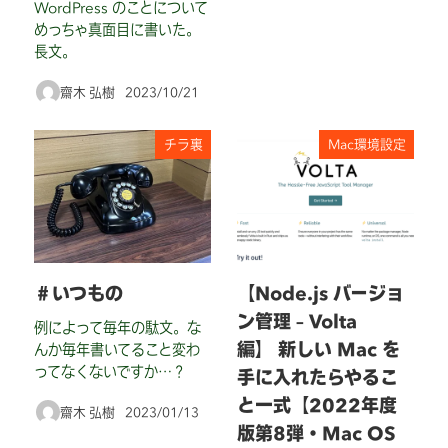
WordPress のことについて
めっちゃ真面目に書いた。
長文。
齋木 弘樹
2023/10/21
投稿日
チラ裏
Mac環境設定
＃いつもの
【Node.js バージョ
ン管理 – Volta
例によって毎年の駄文。な
編】 新しい Mac を
んか毎年書いてること変わ
ってなくないですか…？
手に入れたらやるこ
と一式【2022年度
齋木 弘樹
2023/01/13
投稿日
版第8弾・Mac OS