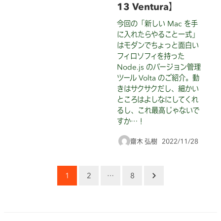
13 Ventura】
今回の「新しい Mac を手
に入れたらやること一式」
はモダンでちょっと面白い
フィロソフィを持った
Node.js のバージョン管理
ツール Volta のご紹介。動
きはサクサクだし、細かい
ところはよしなにしてくれ
るし、これ最高じゃないで
すか…！
齋木 弘樹
2022/11/28
投稿日
投
1
2
…
8
稿
の