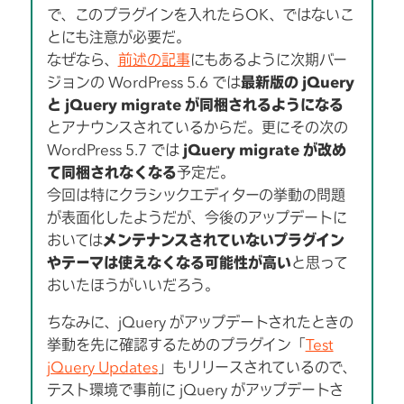
で、このプラグインを入れたらOK、ではないこ
とにも注意が必要だ。
なぜなら、
前述の記事
にもあるように次期バー
ジョンの WordPress 5.6 では
最新版の jQuery
と jQuery migrate が同梱されるようになる
とアナウンスされているからだ。更にその次の
WordPress 5.7 では
jQuery migrate が改め
て同梱されなくなる
予定だ。
今回は特にクラシックエディターの挙動の問題
が表面化したようだが、今後のアップデートに
おいては
メンテナンスされていないプラグイン
やテーマは使えなくなる可能性が高い
と思って
おいたほうがいいだろう。
ちなみに、jQuery がアップデートされたときの
挙動を先に確認するためのプラグイン「
Test
jQuery Updates
」もリリースされているので、
テスト環境で事前に jQuery がアップデートさ