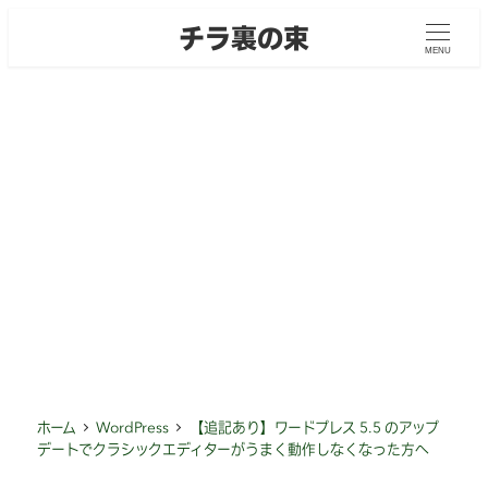
メ
チラ裏の束
イ
MENU
ン
コ
ン
テ
ン
ツ
へ
移
動
ホーム
WordPress
【追記あり】ワードプレス 5.5 のアップ
デートでクラシックエディターがうまく動作しなくなった方へ