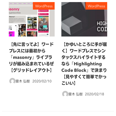
WordPress
WordPress
【先に言ってよ】ワード
【かゆいところに手が届
プレスには最初から
く】ワードプレスでシン
「masonry」ライブラ
タックスハイライトする
リが組み込まれているぜ
なら「Highlighting
【グリッドレイアウト】
Code Block」で決まり
【見やすくて簡単でかっ
齋木 弘樹
2020/02/10
こいい】
投稿日
齋木 弘樹
2020/02/18
投稿日